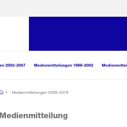
Sprunglink:
Navigation
sauswahl
vigation
m Inhalt
r Suche
gen 2002–2007
Medienmitteilungen 1999–2002
Medienmittei
Medienmitteilungen 2008–2019
[no
title]
Medienmitteilung