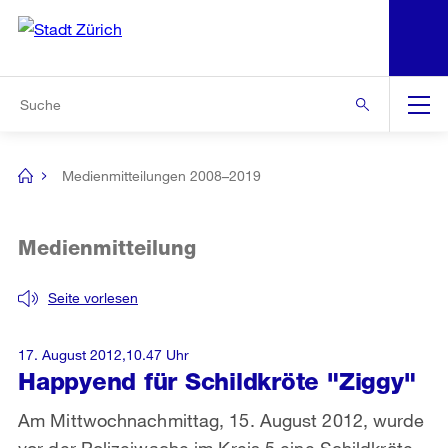
N
S
Zur Bereichsauswahl
Zur Hilfsnavigation
Zum Inhalt
Zur Suche
Suche
Global
Navigation
Medienmitteilungen 2008–2019
[no
title]
Medienmitteilung
Seite vorlesen
17. August 2012,10.47 Uhr
Happyend für Schildkröte "Ziggy"
Am Mittwochnachmittag, 15. August 2012, wurde
vor der Polizeiwache im Kreis 5 eine Schildkröte