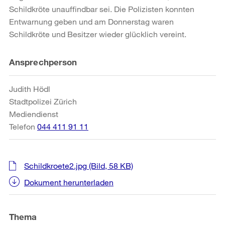
Schildkröte unauffindbar sei. Die Polizisten konnten
Entwarnung geben und am Donnerstag waren
Schildkröte und Besitzer wieder glücklich vereint.
Weitere
Ansprechperson
Informationen
Judith Hödl
Stadtpolizei Zürich
Mediendienst
Telefon
044 411 91 11
Schildkroete2.jpg
(Bild, 58 KB)
Dokument herunterladen
Thema