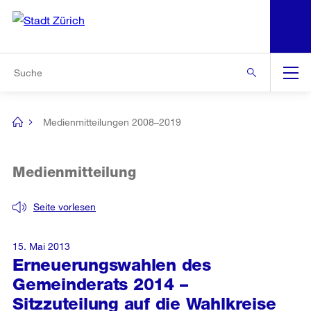
N
S
Zur Bereichsauswahl
Zur Hilfsnavigation
Zum Inhalt
Zur Suche
Suche
Global
Navigation
Medienmitteilungen 2008–2019
[no
title]
Medienmitteilung
Seite vorlesen
15. Mai 2013
Erneuerungswahlen des
Gemeinderats 2014 –
Sitzzuteilung auf die Wahlkreise