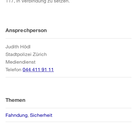
117, in Verbindung zu setzen.
Weitere
Ansprechperson
Informationen
Judith Hödl
Stadtpolizei Zürich
Mediendienst
Telefon
044 411 91 11
Themen
Fahndung
Sicherheit