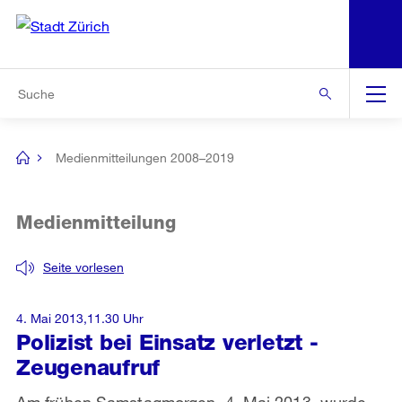
N
S
Zur Bereichsauswahl
Zur Hilfsnavigation
Zum Inhalt
Zur Suche
Suche
Global
Navigation
Medienmitteilungen 2008–2019
[no
title]
Medienmitteilung
Seite vorlesen
4. Mai 2013,11.30 Uhr
Polizist bei Einsatz verletzt -
Zeugenaufruf
Am frühen Samstagmorgen, 4. Mai 2013, wurde