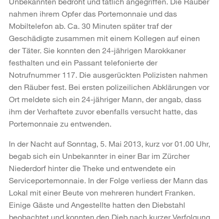
Unbekannten bedroht und tätlich angegriffen. Die Räuber
nahmen ihrem Opfer das Portemonnaie und das
Mobiltelefon ab. Ca. 30 Minuten später traf der
Geschädigte zusammen mit einem Kollegen auf einen
der Täter. Sie konnten den 24-jährigen Marokkaner
festhalten und ein Passant telefonierte der
Notrufnummer 117. Die ausgerückten Polizisten nahmen
den Räuber fest. Bei ersten polizeilichen Abklärungen vor
Ort meldete sich ein 24-jähriger Mann, der angab, dass
ihm der Verhaftete zuvor ebenfalls versucht hatte, das
Portemonnaie zu entwenden.
In der Nacht auf Sonntag, 5. Mai 2013, kurz vor 01.00 Uhr,
begab sich ein Unbekannter in einer Bar im Zürcher
Niederdorf hinter die Theke und entwendete ein
Serviceportemonnaie. In der Folge verliess der Mann das
Lokal mit einer Beute von mehreren hundert Franken.
Einige Gäste und Angestellte hatten den Diebstahl
beobachtet und konnten den Dieb nach kurzer Verfolgung