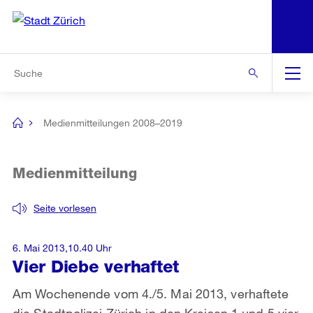
N
S
Zur Bereichsauswahl
Zur Hilfsnavigation
Zum Inhalt
Zur Suche
Suche
Global
Navigation
Medienmitteilungen 2008–2019
[no
title]
Medienmitteilung
Seite vorlesen
6. Mai 2013,10.40 Uhr
Vier Diebe verhaftet
Am Wochenende vom 4./5. Mai 2013, verhaftete
die Stadtpolizei Zürich in den Kreisen 1 und 5 vier