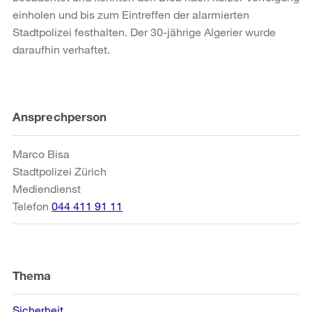
einholen und bis zum Eintreffen der alarmierten
Stadtpolizei festhalten. Der 30-jährige Algerier wurde
daraufhin verhaftet.
Weitere
Ansprechperson
Informationen
Marco Bisa
Stadtpolizei Zürich
Mediendienst
Telefon
044 411 91 11
Thema
Sicherheit