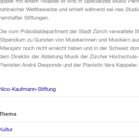
später mit einem «Master of Arts in Specialized Music Per
zahlreicher Wettbewerbe und erhielt während sei-nes Stud
namhafter Stiftungen.
Die vom Präsidialdepartment der Stadt Zürich verwaltete Sti
Stipendium zu Gunsten von Musikerinnen und Musikern aus
Altersjahr noch nicht erreicht haben und in der Schweiz dom
dem Direktor der Abteilung Musik der Zürcher Hochschule
Pianisten André Desponds und der Pianistin Vera Kappeler.
Weitere
Nico-Kaufmann-Stiftung
Informationen
Thema
Kultur