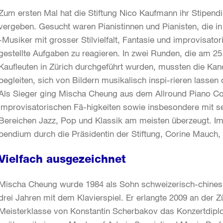
Zum ersten Mal hat die Stiftung Nico Kaufmann ihr Stipend
vergeben. Gesucht waren Pianistinnen und Pianisten, die in
-Musiker mit grosser Stilvielfalt, Fantasie und improvisat
gestellte Aufgaben zu reagieren. In zwei Runden, die am 2
Kaufleuten in Zürich durchgeführt wurden, mussten die Ka
begleiten, sich von Bildern musikalisch inspi-rieren lasse
Als Sieger ging Mischa Cheung aus dem Allround Piano Cont
improvisatorischen Fä-higkeiten sowie insbesondere mit sein
Bereichen Jazz, Pop und Klassik am meisten überzeugt. I
pendium durch die Präsidentin der Stiftung, Corine Mauch,
Vielfach ausgezeichnet
Mischa Cheung wurde 1984 als Sohn schweizerisch-chinesi
drei Jahren mit dem Klavierspiel. Er erlangte 2009 an der 
Meisterklasse von Konstantin Scherbakov das Konzertdipl