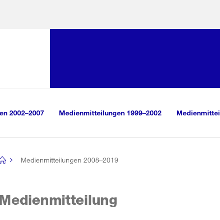
Sprunglink:
Navigation
sauswahl
vigation
m Inhalt
r Suche
gen 2002–2007
Medienmitteilungen 1999–2002
Medienmittei
Medienmitteilungen 2008–2019
[no
title]
Medienmitteilung