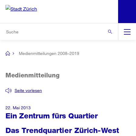
N
S
Zur Bereichsauswahl
Zur Hilfsnavigation
Zum Inhalt
Zur Suche
Suche
Global
Navigation
Medienmitteilungen 2008–2019
[no
title]
Medienmitteilung
Seite vorlesen
22. Mai 2013
Ein Zentrum fürs Quartier
Das Trendquartier Zürich-West