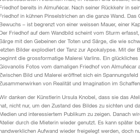
Friedhof bereits in Almuñécar. Nach seiner Rückkehr in sei
Friedhof in kühnen Pinselstrichen an die ganze Wand. Das
Bewuchs – ist begrenzt von einer weissen Mauer, einer Ka
Der Friedhof auf dem Wandbild scheint vom Sturm erfasst, u
Särge mit den Gebeinen der Toten und Särge, die wie schwe
letzten Bilder explodiert der Tanz zur Apokalypse. Mit der
beginnt die grossformatige Malerei Varlins. Ein glückliche
Giovanolis Fotos vom damaligen Friedhof von Almuñécar a
Zwischen Bild und Malerei eröffnet sich ein Spannungsfeld 
Zusammenwirken von Realität und Imagination im Schaffen 
Wir danken der Künstlerin Ursula Knobel, dass sie das Atel
hat, nicht nur, um den Zustand des Bildes zu sichten und d
Medien und interessiertem Publikum zu zeigen. Danach wir
Atelier durch die Mieterin wieder genutzt. Es kann später b
handwerklichen Aufwand wieder freigelegt werden, doch nur