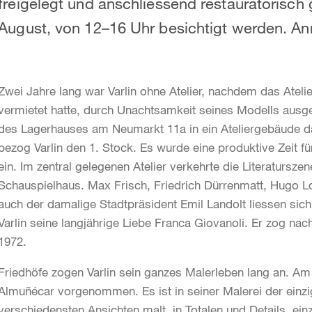
freigelegt und anschliessend restauratorisch
August, von 12–16 Uhr besichtigt werden. An
Zwei Jahre lang war Varlin ohne Atelier, nachdem das Ateli
vermietet hatte, durch Unachtsamkeit seines Modells ausg
des Lagerhauses am Neumarkt 11a in ein Ateliergebäude da
bezog Varlin den 1. Stock. Es wurde eine produktive Zeit für 
ein. Im zentral gelegenen Atelier verkehrte die Literaturs
Schauspielhaus. Max Frisch, Friedrich Dürrenmatt, Hugo Lo
auch der damalige Stadtpräsident Emil Landolt liessen sich v
Varlin seine langjährige Liebe Franca Giovanoli. Er zog nac
1972.
Friedhöfe zogen Varlin sein ganzes Malerleben lang an. Am 
Almuñécar vorgenommen. Es ist in seiner Malerei der einzi
verschiedensten Ansichten malt, in Totalen und Details, ei