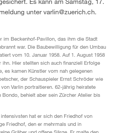
 gesichert. Es kann am Samstag, 17.
meldung unter varlin@zuerich.ch.
er im Beckenhof-Pavillon, das ihm die Stadt
ebrannt war. Die Baubewilligung für den Umbau
tiert vom 10. Januar 1958. Auf 1. August 1958
ihn. Hier stellten sich auch finanziell Erfolge
zene, es kamen Künstler vom nah gelegenen
etscher, der Schauspieler Ernst Schröder wie
on Varlin portraitieren. 62-jährig heiratete
h Bondo, behielt aber sein Zürcher Atelier bis
intensivsten hat er sich den Friedhof von
ge Friedhof, den er mehrmals und in
nzelne Gräber und offene Särge. Er malte den