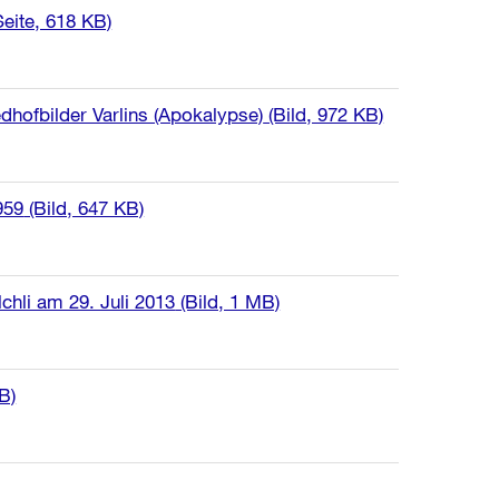
eite, 618 KB)
edhofbilder Varlins (Apokalypse)
(Bild, 972 KB)
959
(Bild, 647 KB)
chli am 29. Juli 2013
(Bild, 1 MB)
B)