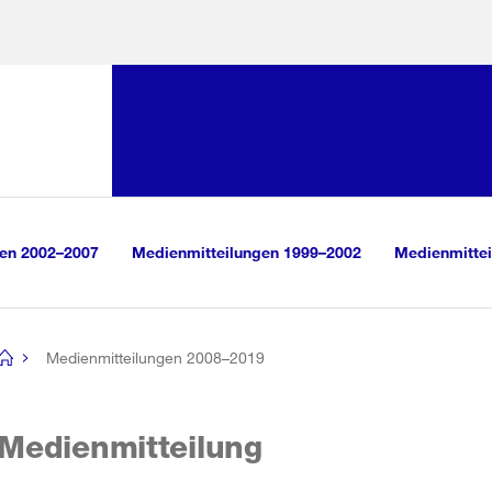
Sprunglink:
Navigation
sauswahl
vigation
m Inhalt
r Suche
gen 2002–2007
Medienmitteilungen 1999–2002
Medienmittei
Medienmitteilungen 2008–2019
[no
title]
Medienmitteilung