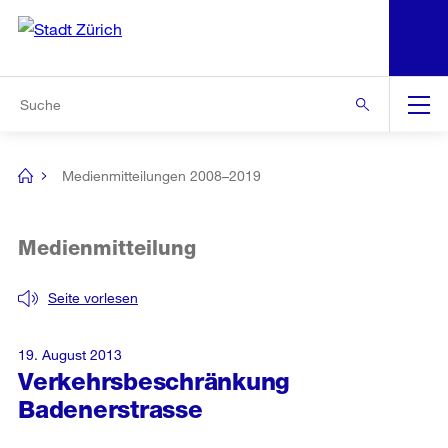
N
S
Zur Bereichsauswahl
Zur Hilfsnavigation
Zum Inhalt
Zur Suche
Suche
Global
Navigation
Medienmitteilungen 2008–2019
[no
title]
Medienmitteilung
Seite vorlesen
19. August 2013
Verkehrsbeschränkung
Badenerstrasse