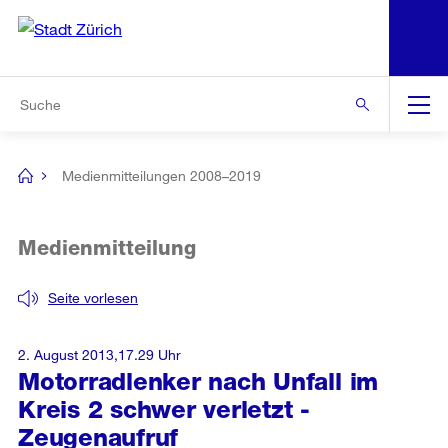
N
S
Zur Bereichsauswahl
Zur Hilfsnavigation
Zum Inhalt
Zur Suche
Suche
Global
Navigation
Medienmitteilungen 2008–2019
[no
title]
Medienmitteilung
Seite vorlesen
2. August 2013,17.29 Uhr
Motorradlenker nach Unfall im
Kreis 2 schwer verletzt -
Zeugenaufruf