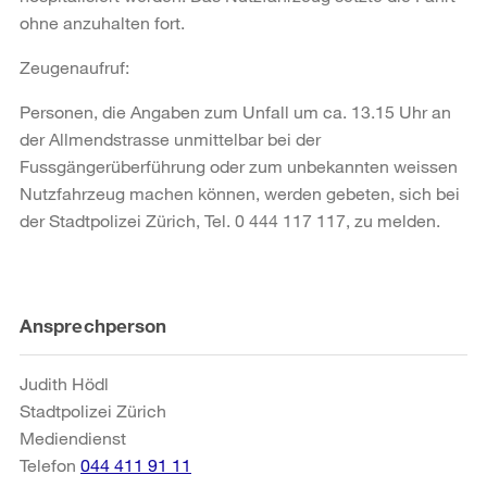
ohne anzuhalten fort.
Zeugenaufruf:
Personen, die Angaben zum Unfall um ca. 13.15 Uhr an
der Allmendstrasse unmittelbar bei der
Fussgängerüberführung oder zum unbekannten weissen
Nutzfahrzeug machen können, werden gebeten, sich bei
der Stadtpolizei Zürich, Tel. 0 444 117 117, zu melden.
Weitere
Ansprechperson
Informationen
Judith Hödl
Stadtpolizei Zürich
Mediendienst
Telefon
044 411 91 11