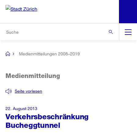
N
S
Zur Bereichsauswahl
Zur Hilfsnavigation
Zum Inhalt
Zur Suche
Suche
Global
Navigation
Medienmitteilungen 2008–2019
[no
title]
Medienmitteilung
Seite vorlesen
22. August 2013
Verkehrsbeschränkung
Bucheggtunnel