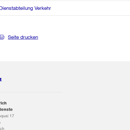
Dienstabteilung Verkehr
Seite drucken
t
rich
ienste
squai 17
s
ich