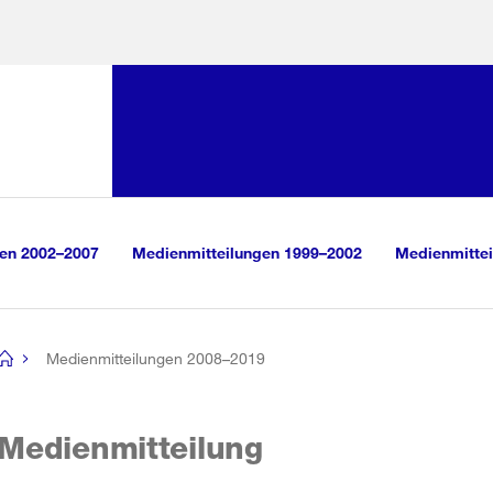
Sprunglink:
Navigation
sauswahl
vigation
m Inhalt
r Suche
gen 2002–2007
Medienmitteilungen 1999–2002
Medienmittei
Medienmitteilungen 2008–2019
[no
title]
Medienmitteilung