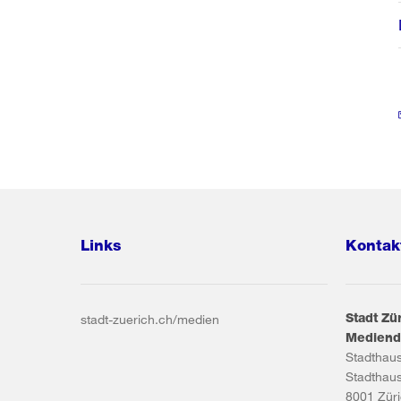
Links
Kontak
Stadt Zü
stadt-zuerich.ch/medien
Mediend
Stadthau
Stadthau
8001
Zür