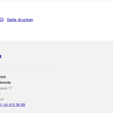
Seite drucken
t
rich
ienste
squai 17
s
ich
41 44 412 36 99