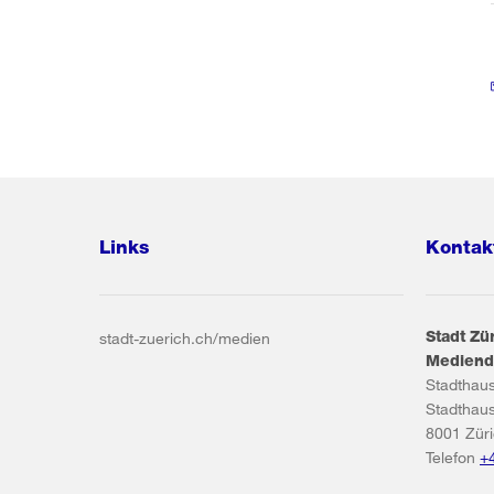
Links
Kontak
Stadt Zü
stadt-zuerich.ch/medien
Mediend
Stadthau
Stadthau
8001
Zür
Telefon
+