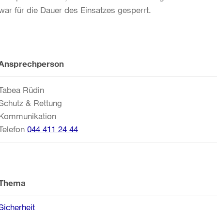
war für die Dauer des Einsatzes gesperrt.
Weitere
Ansprechperson
Informationen
Tabea Rüdin
Schutz & Rettung
Kommunikation
Telefon
044 411 24 44
Thema
Sicherheit