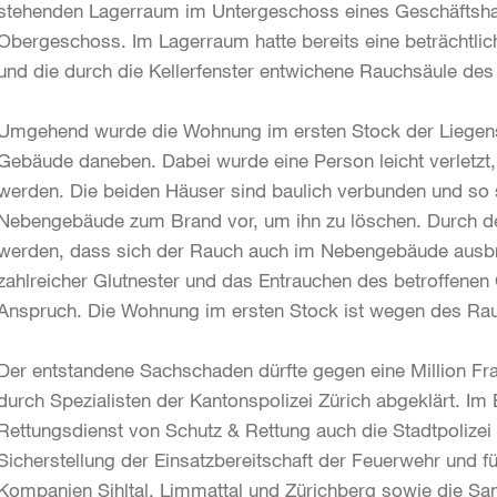
stehenden Lagerraum im Untergeschoss eines Geschäftsha
Obergeschoss. Im Lagerraum hatte bereits eine beträchtli
und die durch die Kellerfenster entwichene Rauchsäule de
Umgehend wurde die Wohnung im ersten Stock der Liegensc
Gebäude daneben. Dabei wurde eine Person leicht verletzt,
werden. Die beiden Häuser sind baulich verbunden und so 
Nebengebäude zum Brand vor, um ihn zu löschen. Durch den
werden, dass sich der Rauch auch im Nebengebäude ausbre
zahlreicher Glutnester und das Entrauchen des betroffenen
Anspruch. Die Wohnung im ersten Stock ist wegen des Rau
Der entstandene Sachschaden dürfte gegen eine Million Fr
durch Spezialisten der Kantonspolizei Zürich abgeklärt. I
Rettungsdienst von Schutz & Rettung auch die Stadtpolizei 
Sicherstellung der Einsatzbereitschaft der Feuerwehr und
Kompanien Sihltal, Limmattal und Zürichberg sowie die Sa