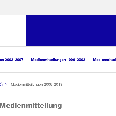
Sprunglink:
Navigation
sauswahl
vigation
m Inhalt
r Suche
gen 2002–2007
Medienmitteilungen 1999–2002
Medienmittei
Medienmitteilungen 2008–2019
[no
title]
Medienmitteilung