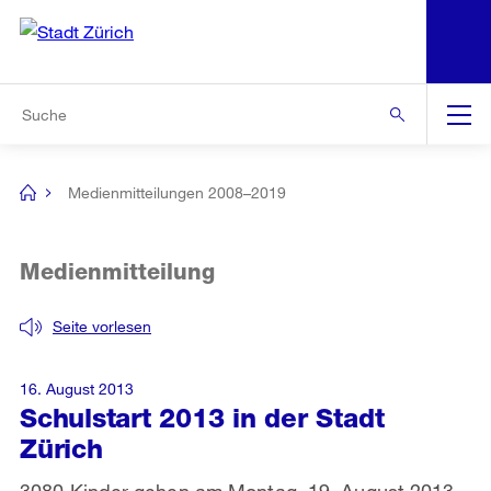
N
S
Zur Bereichsauswahl
Zur Hilfsnavigation
Zum Inhalt
Zur Suche
Suche
Global
Navigation
Medienmitteilungen 2008–2019
[no
title]
Medienmitteilung
Seite vorlesen
16. August 2013
Schulstart 2013 in der Stadt
Zürich
3080 Kinder gehen am Montag, 19. August 2013,