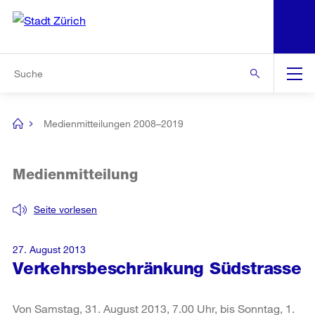
N
S
Zur Bereichsauswahl
Zur Hilfsnavigation
Zum Inhalt
Zur Suche
Suche
Global
Navigation
Medienmitteilungen 2008–2019
[no
title]
Medienmitteilung
Seite vorlesen
27. August 2013
Verkehrsbeschränkung Südstrasse
Von Samstag, 31. August 2013, 7.00 Uhr, bis Sonntag, 1.