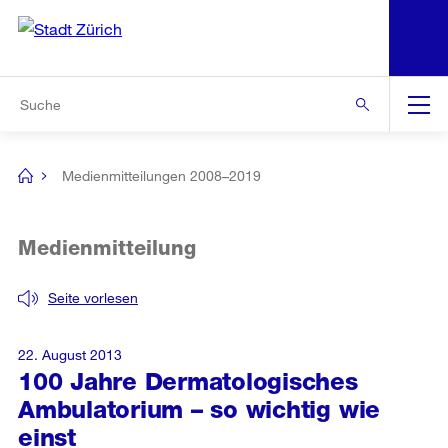
N
S
Zur Bereichsauswahl
Zur Hilfsnavigation
Zum Inhalt
Zur Suche
Suche
Global
Navigation
Medienmitteilungen 2008–2019
[no
title]
Medienmitteilung
Seite vorlesen
22. August 2013
100 Jahre Dermatologisches
Ambulatorium – so wichtig wie
einst