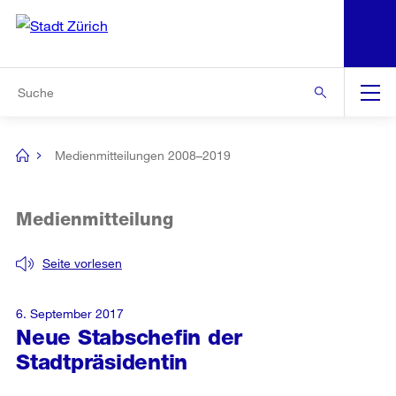
N
S
Zur Bereichsauswahl
Zur Hilfsnavigation
Zum Inhalt
Zur Suche
Suche
Global
Navigation
Medienmitteilungen 2008–2019
[no
title]
Medienmitteilung
Seite vorlesen
6. September 2017
Neue Stabschefin der
Stadtpräsidentin