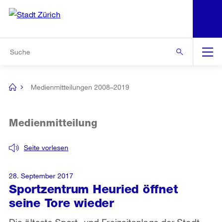
N
S
Zur Bereichsauswahl
Zur Hilfsnavigation
Zum Inhalt
Zur Suche
Suche
Global
Navigation
Medienmitteilungen 2008–2019
[no
title]
Medienmitteilung
Seite vorlesen
28. September 2017
Sportzentrum Heuried öffnet
seine Tore wieder
Die älteste Sport- und Freizeitanlage der Stadt