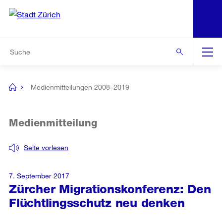
N
S
Zur Bereichsauswahl
Zur Hilfsnavigation
Zum Inhalt
Zur Suche
Suche
Global
Navigation
Medienmitteilungen 2008–2019
[no
title]
Medienmitteilung
Seite vorlesen
7. September 2017
Zürcher Migrationskonferenz: Den
Flüchtlingsschutz neu denken