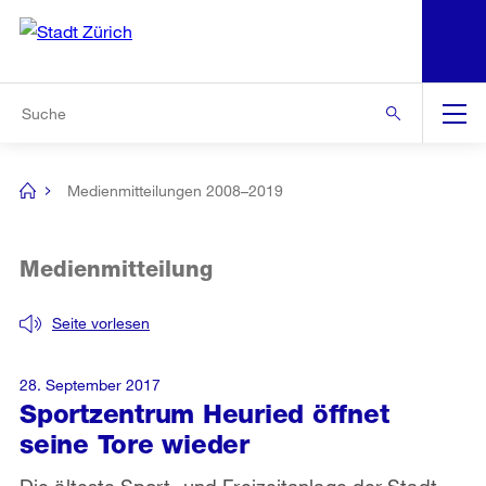
N
S
Zur Bereichsauswahl
Zur Hilfsnavigation
Zum Inhalt
Zur Suche
Suche
Global
Navigation
Medienmitteilungen 2008–2019
[no
title]
Medienmitteilung
Seite vorlesen
28. September 2017
Sportzentrum Heuried öffnet
seine Tore wieder
Die älteste Sport- und Freizeitanlage der Stadt