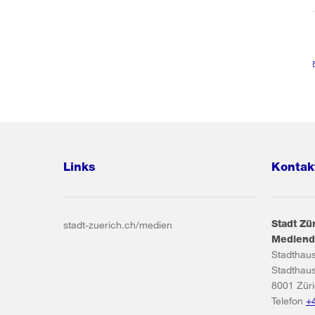
Links
Kontak
Stadt Zü
stadt-zuerich.ch/medien
Mediend
Stadthau
Stadthau
8001
Zür
Telefon
+