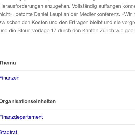
Herausforderungen anzugehen. Vollständig auffangen könn
nicht», betonte Daniel Leupi an der Medienkonferenz. «Wir
zwischen den Kosten und den Erträgen bleibt und sie vergr
und die Steuervorlage 17 durch den Kanton Zürich wie gep
Weitere
Informationen
Thema
Finanzen
Organisationseinheiten
Finanzdepartement
Stadtrat