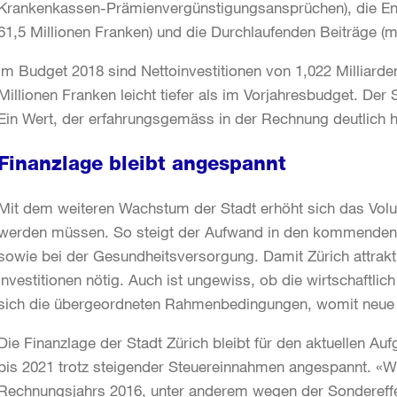
Krankenkassen-Prämienvergünstigungsansprüchen), die En
61,5 Millionen Franken) und die Durchlaufenden Beiträge (m
Im Budget 2018 sind Nettoinvestitionen von 1,022 Milliarden
Millionen Franken leicht tiefer als im Vorjahresbudget. Der 
Ein Wert, der erfahrungsgemäss in der Rechnung deutlich hö
Finanzlage bleibt angespannt
Mit dem weiteren Wachstum der Stadt erhöht sich das Volum
werden müssen. So steigt der Aufwand in den kommenden J
sowie bei der Gesundheitsversorgung. Damit Zürich attrak
Investitionen nötig. Auch ist ungewiss, ob die wirtschaftli
sich die übergeordneten Rahmenbedingungen, womit neue 
Die Finanzlage der Stadt Zürich bleibt für den aktuellen A
bis 2021 trotz steigender Steuereinnahmen angespannt. «
Rechnungsjahrs 2016, unter anderem wegen der Sondereffe