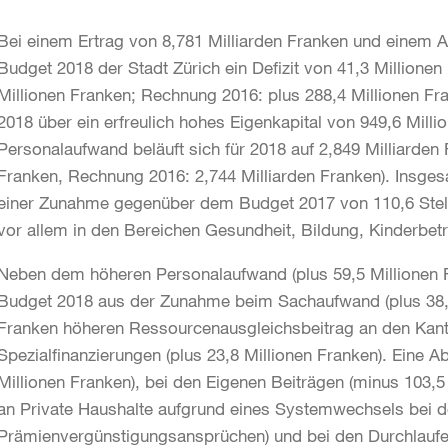
Bei einem Ertrag von 8,781 Milliarden Franken und einem 
Budget 2018 der Stadt Zürich ein Defizit von 41,3 Millione
Millionen Franken; Rechnung 2016: plus 288,4 Millionen Fra
2018 über ein erfreulich hohes Eigenkapital von 949,6 Milli
Personalaufwand beläuft sich für 2018 auf 2,849 Milliarden
Franken, Rechnung 2016: 2,744 Milliarden Franken). Insges
einer Zunahme gegenüber dem Budget 2017 von 110,6 Stell
vor allem in den Bereichen Gesundheit, Bildung, Kinderbet
Neben dem höheren Personalaufwand (plus 59,5 Millionen F
Budget 2018 aus der Zunahme beim Sachaufwand (plus 38,2
Franken höheren Ressourcenausgleichsbeitrag an den Kant
Spezialfinanzierungen (plus 23,8 Millionen Franken). Eine 
Millionen Franken), bei den Eigenen Beiträgen (minus 103,5
an Private Haushalte aufgrund eines Systemwechsels bei 
Prämienvergünstigungsansprüchen) und bei den Durchlaufen