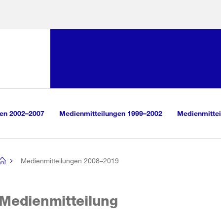
Sprunglink:
Navigation
sauswahl
vigation
m Inhalt
r Suche
gen 2002–2007
Medienmitteilungen 1999–2002
Medienmittei
Medienmitteilungen 2008–2019
[no
title]
Medienmitteilung