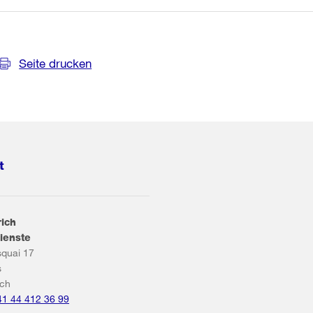
Seite drucken
t
rich
ienste
squai 17
s
ich
41 44 412 36 99