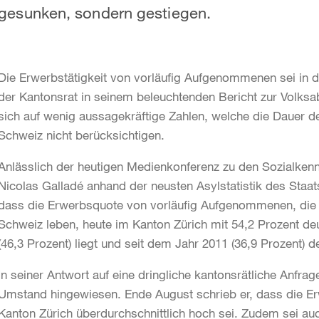
gesunken, sondern gestiegen.
Die Erwerbstätigkeit von vorläufig Aufgenommenen sei in 
der Kantonsrat in seinem beleuchtenden Bericht zur Volks
sich auf wenig aussagekräftige Zahlen, welche die Dauer 
Schweiz nicht berücksichtigen.
Anlässlich der heutigen Medienkonferenz zu den Sozialkenn
Nicolas Galladé anhand der neusten Asylstatistik des Staats
dass die Erwerbsquote von vorläufig Aufgenommenen, die 
Schweiz leben, heute im Kanton Zürich mit 54,2 Prozent de
(46,3 Prozent) liegt und seit dem Jahr 2011 (36,9 Prozent) de
In seiner Antwort auf eine dringliche kantonsrätliche Anfra
Umstand hingewiesen. Ende August schrieb er, dass die 
Kanton Zürich überdurchschnittlich hoch sei. Zudem sei a