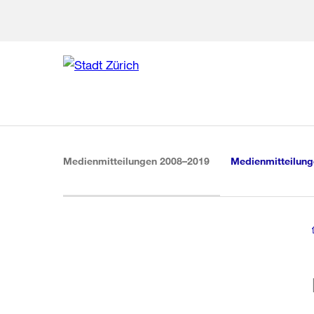
Zur Bereich
Zur Hilfsna
Zu
Zu
Global
Navigation
(aktiv)
Medienmitteilungen 2008–2019
Medienmitteilun