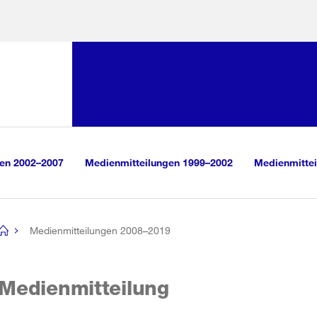
Sprunglink:
Navigation
sauswahl
vigation
m Inhalt
r Suche
gen 2002–2007
Medienmitteilungen 1999–2002
Medienmittei
Medienmitteilungen 2008–2019
[no
title]
Medienmitteilung