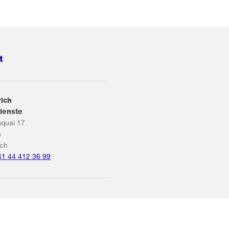
t
rich
ienste
squai 17
s
ich
41 44 412 36 99