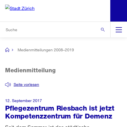
N
S
Zur Bereichsauswahl
Zur Hilfsnavigation
Zum Inhalt
Zur Suche
Suche
Global
Navigation
Medienmitteilungen 2008–2019
[no
title]
Medienmitteilung
Seite vorlesen
12. September 2017
Pflegezentrum Riesbach ist jetzt
Kompetenzzentrum für Demenz
Seit dem Sommer ist das städtische