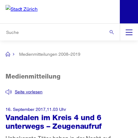
N
S
Zur Bereichsauswahl
Zur Hilfsnavigation
Zum Inhalt
Zur Suche
Suche
Global
Navigation
Medienmitteilungen 2008–2019
[no
title]
Medienmitteilung
Seite vorlesen
16. September 2017,11.03 Uhr
Vandalen im Kreis 4 und 6
unterwegs – Zeugenaufruf
Unbekannte Täter haben in der Nacht auf