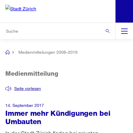
N
S
Zur Bereichsauswahl
Zur Hilfsnavigation
Zum Inhalt
Zur Suche
Suche
Global
Navigation
Medienmitteilungen 2008–2019
[no
title]
Medienmitteilung
Seite vorlesen
14. September 2017
Immer mehr Kündigungen bei
Umbauten
In der Stadt Zürich finden bei privaten