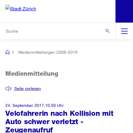
N
S
Zur Bereichsauswahl
Zur Hilfsnavigation
Zum Inhalt
Zur Suche
Suche
Global
Navigation
Medienmitteilungen 2008–2019
[no
title]
Medienmitteilung
Seite vorlesen
24. September 2017,10.50 Uhr
Velofahrerin nach Kollision mit
Auto schwer verletzt -
Zeugenaufruf