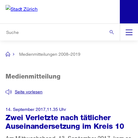
N
S
Zur Bereichsauswahl
Zur Hilfsnavigation
Zum Inhalt
Zur Suche
Suche
Global
Navigation
Medienmitteilungen 2008–2019
[no
title]
Medienmitteilung
Seite vorlesen
14. September 2017,11.35 Uhr
Zwei Verletzte nach tätlicher
Auseinandersetzung im Kreis 10
Am Mittwochabend, 13. September 2017, kam es