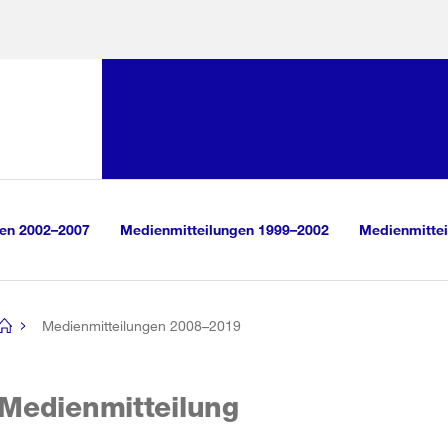
Sprunglink:
Navigation
sauswahl
vigation
m Inhalt
r Suche
gen 2002–2007
Medienmitteilungen 1999–2002
Medienmittei
Medienmitteilungen 2008–2019
[no
title]
Medienmitteilung