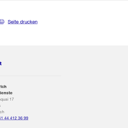
Seite drucken
t
rich
ienste
squai 17
s
ich
41 44 412 36 99