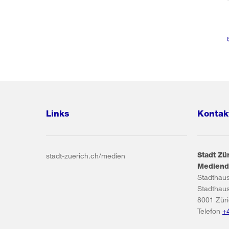
Links
Kontak
Stadt Zü
stadt-zuerich.ch/medien
Mediend
Stadthau
Stadthau
8001
Zür
Telefon
+