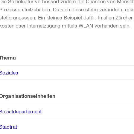
Die Soziokultur verbessert zudem die Chancen von Mensch
Prozessen teilzuhaben. Da sich diese stetig verändern, mü
stetig anpassen. Ein kleines Beispiel dafür: In allen Zürche
kostenloser Internetzugang mittels WLAN vorhanden sein.
Weitere
Informationen
Thema
Soziales
Organisationseinheiten
Sozialdepartement
Stadtrat