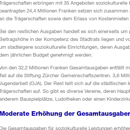
Trägerschaften erbringen mit 35 Angeboten soziokulturelle 
beantragten 24,4 Millionen Franken setzen sich zusammen 
an die Trägerschaften sowie dem Erlass von Kostenmieten 
Bei den restlichen Ausgaben handelt es sich einerseits um 
Beitragshöhe in der Kompetenz des Stadtrats liegen und vo
um stadteigene soziokulturelle Einrichtungen, deren Ausga
dem jährlichen Budget genehmigt werden.
Von den 32,2 Millionen Franken Gesamtausgaben entfällt mi
Teil auf die Stiftung Zürcher Gemeinschaftszentren. 3,6 Mill
Jugendarbeit (OJA). Der Rest teilt sich auf die städtischen I
Trägerschaften auf. So gibt es diverse Vereine, deren Haupt
anderem Bauspielplätze, Ludotheken oder einen Kinderzirk
Moderate Erhöhung der Gesamtausgabe
Die Gesamtausgaben für soziokulturelle Leistungen erhöhe