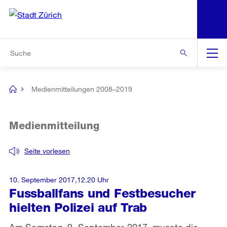
N
S
Zur Bereichsauswahl
Zur Hilfsnavigation
Zum Inhalt
Zur Suche
Suche
Global
Navigation
Medienmitteilungen 2008–2019
[no
title]
Medienmitteilung
Seite vorlesen
10. September 2017,12.20 Uhr
Fussballfans und Festbesucher
hielten Polizei auf Trab
Am Samstag, 9. September 2017, musste die