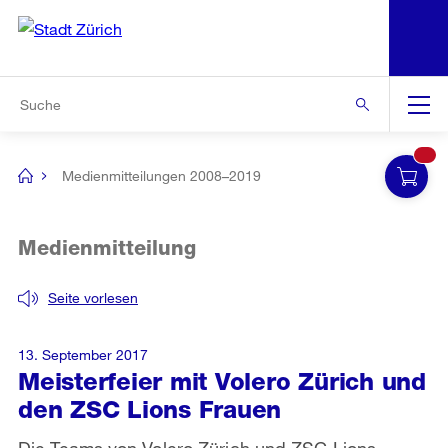
N
S
Zur Bereichsauswahl
Zur Hilfsnavigation
Zum Inhalt
Zur Suche
Suche
Global
Navigation
Medienmitteilungen 2008–2019
[no
title]
Medienmitteilung
Seite vorlesen
13. September 2017
Meisterfeier mit Volero Zürich und
den ZSC Lions Frauen
Die Teams von Volero Zürich und ZSC Lions