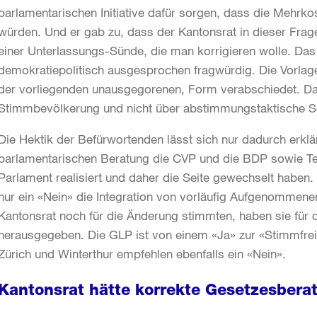
parlamentarischen Initiative dafür sorgen, dass die Mehrk
würden. Und er gab zu, dass der Kantonsrat in dieser Fra
einer Unterlassungs-Sünde, die man korrigieren wolle. Das
demokratiepolitisch ausgesprochen fragwürdig. Die Vorlag
der vorliegenden unausgegorenen, Form verabschiedet. Da
Stimmbevölkerung und nicht über abstimmungstaktische S
Die Hektik der Befürwortenden lässt sich nur dadurch erkl
parlamentarischen Beratung die CVP und die BDP sowie Tei
Parlament realisiert und daher die Seite gewechselt haben
nur ein «Nein» die Integration von vorläufig Aufgenommen
Kantonsrat noch für die Änderung stimmten, haben sie für
herausgegeben. Die GLP ist von einem «Ja» zur «Stimmfrei
Zürich und Winterthur empfehlen ebenfalls ein «Nein».
Kantonsrat hätte korrekte Gesetzesber