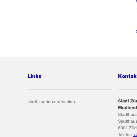
Links
Kontak
Stadt Zü
stadt-zuerich.ch/medien
Mediend
Stadthau
Stadthau
8001
Zür
Telefon
+