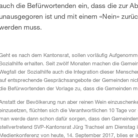
auch die Befürwortenden ein, dass die zur
unausgegoren ist und mit einem «Nein» zurü
werden muss.
Geht es nach dem Kantonsrat, sollen vorläufig Aufgenomme
Sozialhilfe erhalten. Seit zwölf Monaten machen die Geme
Wegfall der Sozialhilfe auch die Integration dieser Mensche
auf entsprechende Gesprächsangebote der Gemeinden nicht
die Befürwortenden der Vorlage zu, dass die Gemeinden mit
Anstatt der Bevölkerung nun aber reinen Wein einzuschenke
einzusetzen, flüchten sich die Verantwortlichen 10 Tage vo
man werde dann schon dafür sorgen, dass den Gemeinden 
stellvertretend SVP-Kantonsrat Jürg Trachsel am Dienstag i
Medienkonferenz von heute, 14. September 2017, blies er i