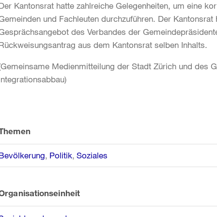
Der Kantonsrat hatte zahlreiche Gelegenheiten, um eine k
Gemeinden und Fachleuten durchzuführen. Der Kantonsrat ha
Gesprächsangebot des Verbandes der Gemeindepräsident
Rückweisungsantrag aus dem Kantonsrat selben Inhalts.
(Gemeinsame Medienmitteilung der Stadt Zürich und des
Integrationsabbau)
Weitere
Informationen
Themen
Bevölkerung
Politik
Soziales
Organisationseinheit