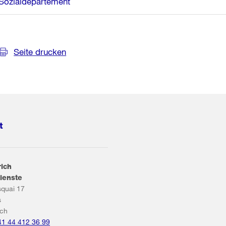
Sozialdepartement
Seite drucken
t
rich
ienste
squai 17
s
ich
41 44 412 36 99