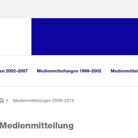
Sprunglink:
Navigation
sauswahl
vigation
m Inhalt
r Suche
gen 2002–2007
Medienmitteilungen 1999–2002
Medienmittei
Medienmitteilungen 2008–2019
[no
title]
Medienmitteilung