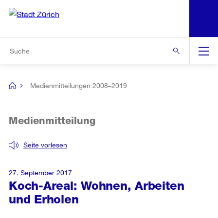
N
S
Zur Bereichsauswahl
Zur Hilfsnavigation
Zum Inhalt
Zur Suche
Suche
Global
Navigation
Medienmitteilungen 2008–2019
[no
title]
Medienmitteilung
Seite vorlesen
27. September 2017
Koch-Areal: Wohnen, Arbeiten
und Erholen