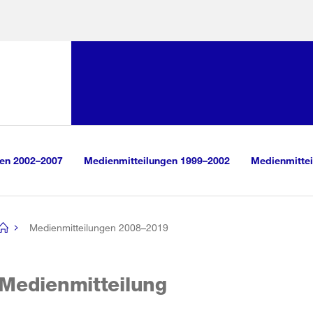
Sprunglink:
Navigation
sauswahl
vigation
m Inhalt
r Suche
gen 2002–2007
Medienmitteilungen 1999–2002
Medienmittei
Medienmitteilungen 2008–2019
[no
title]
Medienmitteilung