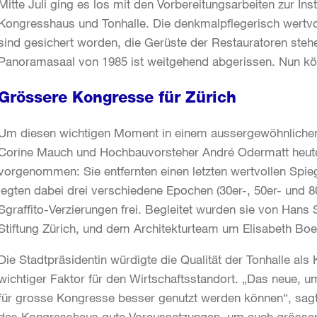
Mitte Juli ging es los mit den Vorbereitungsarbeiten zur I
Kongresshaus und Tonhalle. Die denkmalpflegerisch wertv
sind gesichert worden, die Gerüste der Restauratoren steh
Panoramasaal von 1985 ist weitgehend abgerissen. Nun kön
Grössere Kongresse für Zürich
Um diesen wichtigen Moment in einem aussergewöhnlichen 
Corine Mauch und Hochbauvorsteher André Odermatt heute
vorgenommen: Sie entfernten einen letzten wertvollen Spie
legten dabei drei verschiedene Epochen (30er-, 50er- und 
Sgraffito-Verzierungen frei. Begleitet wurden sie von Han
Stiftung Zürich, und dem Architekturteam um Elisabeth Bo
Die Stadtpräsidentin würdigte die Qualität der Tonhalle al
wichtiger Faktor für den Wirtschaftsstandort. „Das neue,
für grosse Kongresse besser genutzt werden können“, sagte
das Kongresshaus gute Voraussetzungen, um auch grösser