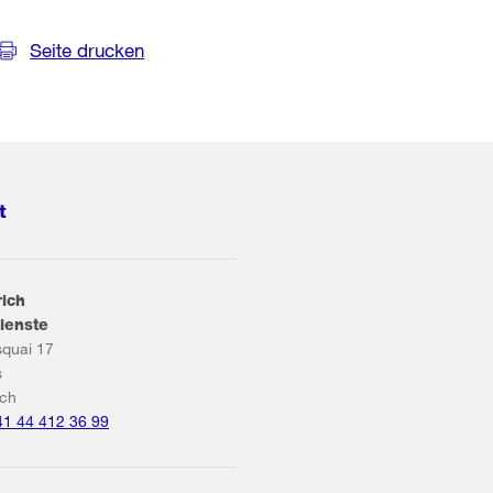
Seite drucken
t
rich
ienste
squai 17
s
ich
41 44 412 36 99