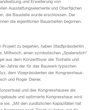
nstandsetzung und Erweiterung von
ollen Ausstattungselemente und Oberflächen
en, die Baustelle wurde erschlossen. Der
nen die eigentlichen Bauarbeiten beginnen.
Projekt zu begehen, haben Stadtpräsidentin
, Mittwoch, einen symbolischen „Spatenstich“
gel aus dem Konzertfoyer der Tonhalle und
80er-Jahre) der für das Bauwerk typischen
s Syz, dem Vizepräsidenten der Kongresshaus-
esch und Roger Diener.
s Konzertsaal und des Kongresshauses als
 umgebaute und optimierte Kongresshaus wird
 sie. „Mit den zusätzlichen Kapazitäten hat
e Kongresse nach Zürich zu holen und die