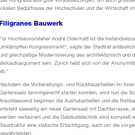
lokalen Bedürfnisse der Hochschulen und der Wirtschaft i
Filigranes Bauwerk
Für Hochbauvorsteher André Odermatt ist die Instandsetzun
umkämpften Kongressmarkt“, sagte der Stadtrat anlässlich 
und gleichzeitige Modernisierung des architektonisch und 
Verkaufsargument sein. Zürich hebt sich von der Anonymi
ab.“
Nachdem die Vorbereitungs- und Rückbauarbeiten im Inner
Gartensaals termingerecht starten konnten, wird nun die S
Anschliessend beginnen die Aushubarbeiten und die Rohbau
entsteht seeseitig ein neuer Gartensaal mit Dachterrasse,
werden restauriert und die Gebäudetechnik wird komplett er
Baustruktur eine statische Ertüchtigung, auch um die vorg
gewährleisten.