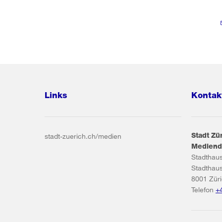
Links
Kontak
Stadt Zü
stadt-zuerich.ch/medien
Mediend
Stadthau
Stadthau
8001
Zür
Telefon
+