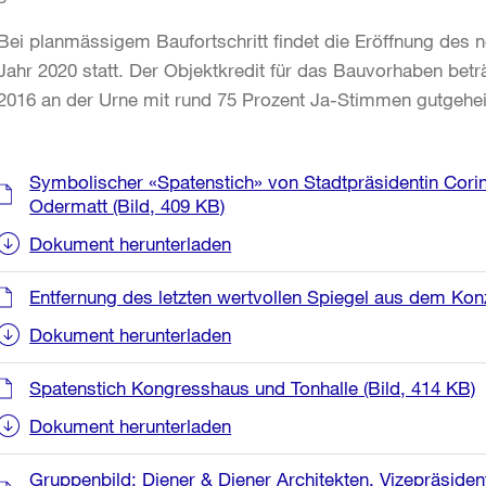
Bei planmässigem Baufortschritt findet die Eröffnung des
Jahr 2020 statt. Der Objektkredit für das Bauvorhaben bet
2016 an der Urne mit rund 75 Prozent Ja-Stimmen gutgehe
Weitere
Symbolischer «Spatenstich» von Stadtpräsidentin Cor
Informationen
Odermatt
(Bild, 409 KB)
Dokument herunterladen
Entfernung des letzten wertvollen Spiegel aus dem Konz
Dokument herunterladen
Spatenstich Kongresshaus und Tonhalle
(Bild, 414 KB)
Dokument herunterladen
Gruppenbild: Diener & Diener Architekten, Vizepräsiden