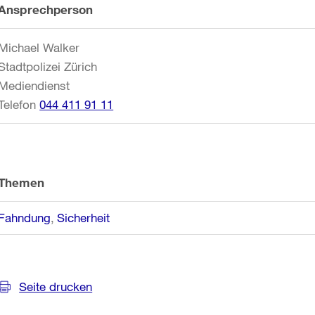
Weitere
Ansprechperson
Informationen
Michael Walker
Stadtpolizei Zürich
Mediendienst
Telefon
044 411 91 11
Themen
Fahndung
Sicherheit
Seite drucken