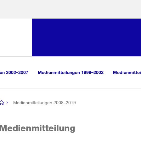
Sprunglink:
Navigation
sauswahl
vigation
m Inhalt
r Suche
gen 2002–2007
Medienmitteilungen 1999–2002
Medienmittei
Medienmitteilungen 2008–2019
[no
title]
Medienmitteilung