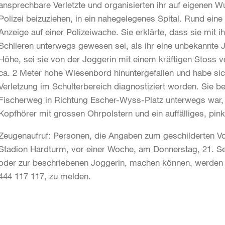
ansprechbare Verletzte und organisierten ihr auf eigenen Wu
Polizei beizuziehen, in ein nahegelegenes Spital. Rund eine
Anzeige auf einer Polizeiwache. Sie erklärte, dass sie mit
Schlieren unterwegs gewesen sei, als ihr eine unbekannte
Höhe, sei sie von der Joggerin mit einem kräftigen Stoss 
ca. 2 Meter hohe Wiesenbord hinuntergefallen und habe sich 
Verletzung im Schulterbereich diagnostiziert worden. Sie b
Fischerweg in Richtung Escher-Wyss-Platz unterwegs war, 
Kopfhörer mit grossen Ohrpolstern und ein auffälliges, pin
Zeugenaufruf: Personen, die Angaben zum geschilderten V
Stadion Hardturm, vor einer Woche, am Donnerstag, 21. S
oder zur beschriebenen Joggerin, machen können, werden geb
444 117 117, zu melden.