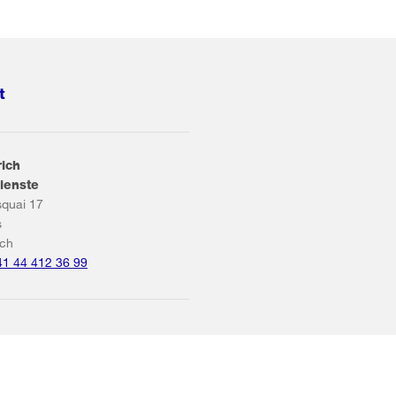
t
rich
ienste
squai 17
s
ich
41 44 412 36 99