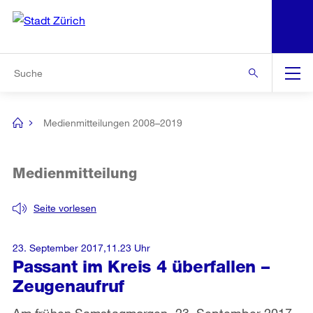
N
S
Zur Bereichsauswahl
Zur Hilfsnavigation
Zum Inhalt
Zur Suche
Suche
Global
Navigation
Medienmitteilungen 2008–2019
[no
title]
Medienmitteilung
Seite vorlesen
23. September 2017,11.23 Uhr
Passant im Kreis 4 überfallen –
Zeugenaufruf
Am frühen Samstagmorgen, 23. September 2017,