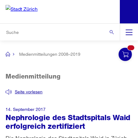
N
S
Zur Bereichsauswahl
Zur Hilfsnavigation
Zum Inhalt
Zur Suche
Suche
Global
Navigation
Medienmitteilungen 2008–2019
[no
title]
Medienmitteilung
Seite vorlesen
14. September 2017
Nephrologie des Stadtspitals Waid
erfolgreich zertifiziert
Die Nephrologie des Stadtspitals Waid in Zürich