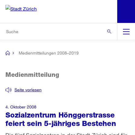
N
S
Zur Bereichsauswahl
Zur Hilfsnavigation
Zum Inhalt
Zur Suche
Suche
Global
Navigation
Medienmitteilungen 2008–2019
[no
title]
Medienmitteilung
Seite vorlesen
4. Oktober 2008
Sozialzentrum Hönggerstrasse
feiert sein 5-jähriges Bestehen
Die fünf Sozialzentren in der Stadt Zürich sind für