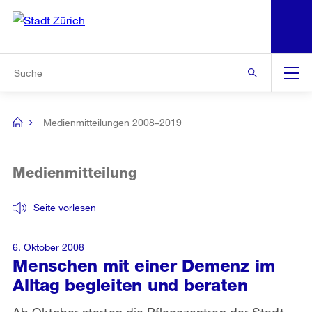
N
S
Zur Bereichsauswahl
Zur Hilfsnavigation
Zum Inhalt
Zur Suche
Suche
Global
Navigation
Medienmitteilungen 2008–2019
[no
title]
Medienmitteilung
Seite vorlesen
6. Oktober 2008
Menschen mit einer Demenz im
Alltag begleiten und beraten
Ab Oktober starten die Pflegezentren der Stadt