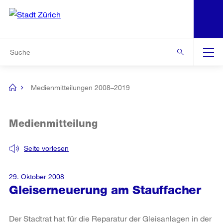
N
S
Zur Bereichsauswahl
Zur Hilfsnavigation
Zum Inhalt
Zur Suche
Suche
Global
Navigation
Medienmitteilungen 2008–2019
[no
title]
Medienmitteilung
Seite vorlesen
29. Oktober 2008
Gleiserneuerung am Stauffacher
Der Stadtrat hat für die Reparatur der Gleisanlagen in der