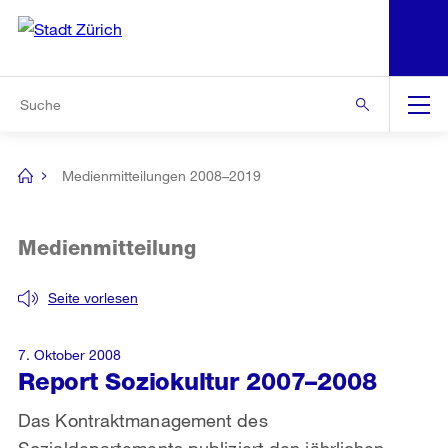
N
S
Zur Bereichsauswahl
Zur Hilfsnavigation
Zum Inhalt
Zur Suche
Suche
Global
Navigation
Medienmitteilungen 2008–2019
[no
title]
Medienmitteilung
Seite vorlesen
7. Oktober 2008
Report Soziokultur 2007–2008
Das Kontraktmanagement des
Sozialdepartements publiziert den jährlichen