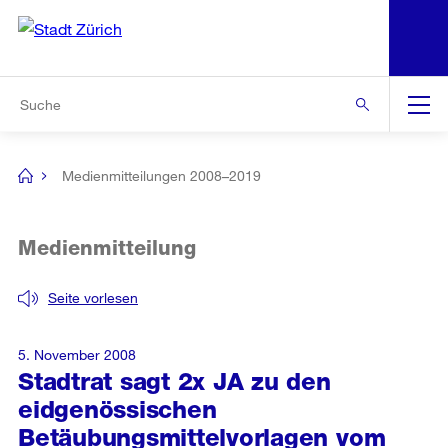
N
S
Zur Bereichsauswahl
Zur Hilfsnavigation
Zum Inhalt
Zur Suche
Suche
Global
Navigation
Medienmitteilungen 2008–2019
[no
title]
Medienmitteilung
Seite vorlesen
5. November 2008
Stadtrat sagt 2x JA zu den
eidgenössischen
Betäubungsmittelvorlagen vom