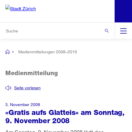
N
S
Zur Bereichsauswahl
Zur Hilfsnavigation
Zum Inhalt
Zur Suche
Suche
Global
Navigation
Medienmitteilungen 2008–2019
[no
title]
Medienmitteilung
Seite vorlesen
3. November 2008
«Gratis aufs Glatteis» am Sonntag,
9. November 2008
Am Sonntag, 9. November 2008 lädt das