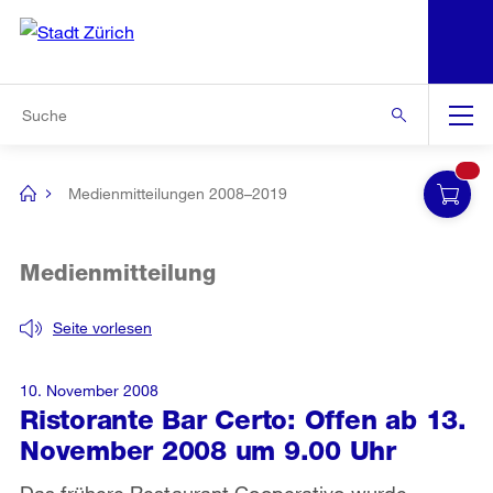
N
S
Zur Bereichsauswahl
Zur Hilfsnavigation
Zum Inhalt
Zur Suche
Suche
Global
Navigation
Medienmitteilungen 2008–2019
[no
title]
Medienmitteilung
Seite vorlesen
10. November 2008
Ristorante Bar Certo: Offen ab 13.
November 2008 um 9.00 Uhr
Das frühere Restaurant Cooperativo wurde