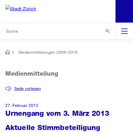
N
S
Zur Bereichsauswahl
Zur Hilfsnavigation
Zum Inhalt
Zur Suche
Suche
Global
Navigation
Medienmitteilungen 2008–2019
[no
title]
Medienmitteilung
Seite vorlesen
27. Februar 2013
Urnengang vom 3. März 2013
Aktuelle Stimmbeteiligung