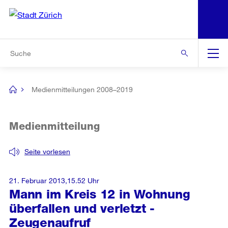
N
S
Zur Bereichsauswahl
Zur Hilfsnavigation
Zum Inhalt
Zur Suche
Suche
Global
Navigation
Medienmitteilungen 2008–2019
[no
title]
Medienmitteilung
Seite vorlesen
21. Februar 2013,15.52 Uhr
Mann im Kreis 12 in Wohnung
überfallen und verletzt -
Zeugenaufruf