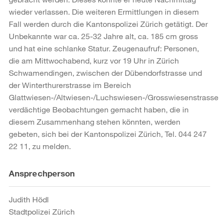
wieder verlassen. Die weiteren Ermittlungen in diesem
Fall werden durch die Kantonspolizei Zürich getätigt. Der
Unbekannte war ca. 25-32 Jahre alt, ca. 185 cm gross
und hat eine schlanke Statur. Zeugenaufruf: Personen,
die am Mittwochabend, kurz vor 19 Uhr in Zürich
Schwamendingen, zwischen der Dübendorfstrasse und
der Winterthurerstrasse im Bereich
Glattwiesen-/Altwiesen-/Luchswiesen-/Grosswiesenstrasse
verdächtige Beobachtungen gemacht haben, die in
diesem Zusammenhang stehen könnten, werden
gebeten, sich bei der Kantonspolizei Zürich, Tel. 044 247
22 11, zu melden.
Weitere
Ansprechperson
Informationen
Judith Hödl
Stadtpolizei Zürich