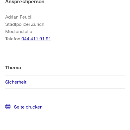
Weitere
Ansprechperson
Informationen
Adrian Feubli
Stadtpolizei Zürich
Medienstelle
Telefon
044 411 91 91
Thema
Sicherheit
Seite drucken