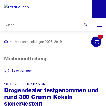
N
S
Zur Bereichsauswahl
Zur Hilfsnavigation
Zum Inhalt
Zur Suche
Suche
Global
Navigation
Medienmitteilungen 2008–2019
[no
title]
Medienmitteilung
Seite vorlesen
19. Februar 2013,16.15 Uhr
Drogendealer festgenommen und
rund 380 Gramm Kokain
sichergestellt