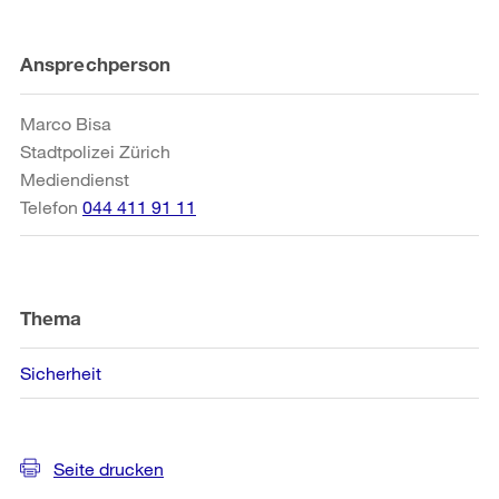
Weitere
Ansprechperson
Informationen
Marco Bisa
Stadtpolizei Zürich
Mediendienst
Telefon
044 411 91 11
Thema
Sicherheit
Seite drucken