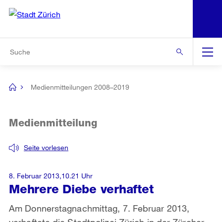
N
S
Zur Bereichsauswahl
Zur Hilfsnavigation
Zum Inhalt
Zur Suche
Suche
Global
Navigation
Medienmitteilungen 2008–2019
[no
title]
Medienmitteilung
Seite vorlesen
8. Februar 2013,10.21 Uhr
Mehrere Diebe verhaftet
Am Donnerstagnachmittag, 7. Februar 2013,
verhaftete die Stadtpolizei Zürich in der Zürcher