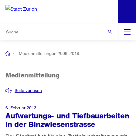
N
S
Zur Bereichsauswahl
Zur Hilfsnavigation
Zum Inhalt
Zur Suche
Suche
Global
Navigation
Medienmitteilungen 2008–2019
[no
title]
Medienmitteilung
Seite vorlesen
6. Februar 2013
Aufwertungs- und Tiefbauarbeiten
in der Binzwiesenstrasse
Der Stadtrat hat für eine Trottoirverbreiterung mit