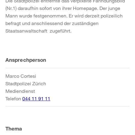
Die Stadtpolizei entfernte das verpixelte Fahndungsbild
(Nr.1) daraufhin sofort von ihrer Homepage. Der junge
Mann wurde festgenommen. Er wird derzeit polizeilich
befragt und anschliessend der zuständigen
Staatsanwaltschaft zugeführt.
Weitere
Ansprechperson
Informationen
Marco Cortesi
Stadtpolizei Zürich
Mediendienst
Telefon
044 11 91 11
Thema