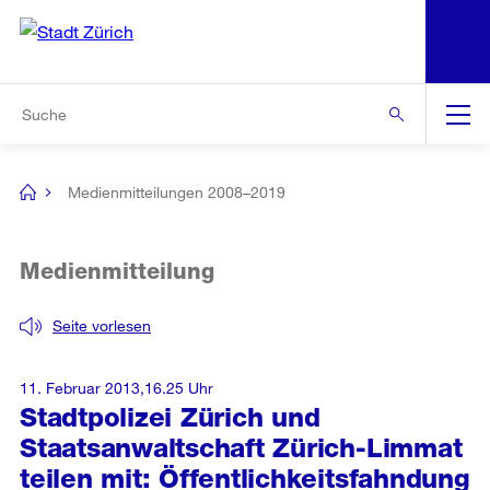
N
S
Zur Bereichsauswahl
Zur Hilfsnavigation
Zum Inhalt
Zur Suche
Suche
Global
Navigation
Medienmitteilungen 2008–2019
[no
title]
Medienmitteilung
Seite vorlesen
11. Februar 2013,16.25 Uhr
Stadtpolizei Zürich und
Staatsanwaltschaft Zürich-Limmat
teilen mit: Öffentlichkeitsfahndung