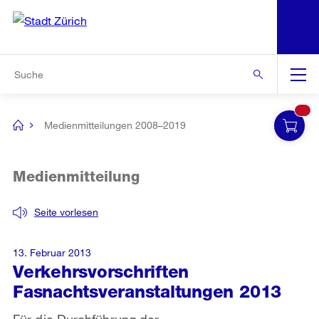
N
S
Zur Bereichsauswahl
Zur Hilfsnavigation
Zum Inhalt
Zur Suche
Suche
Global
Navigation
Medienmitteilungen 2008–2019
[no
title]
Medienmitteilung
Seite vorlesen
13. Februar 2013
Verkehrsvorschriften
Fasnachtsveranstaltungen 2013
Für die Durchführung der